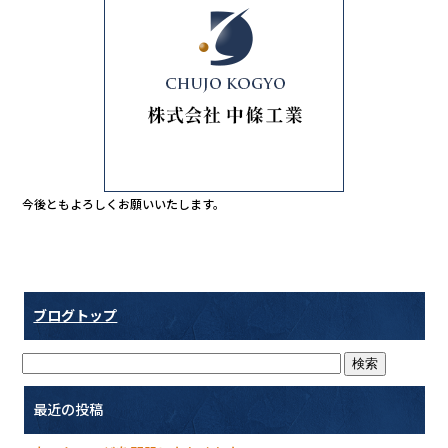
b
r
o
o
k
今後ともよろしくお願いいたします。
ブログトップ
最近の投稿