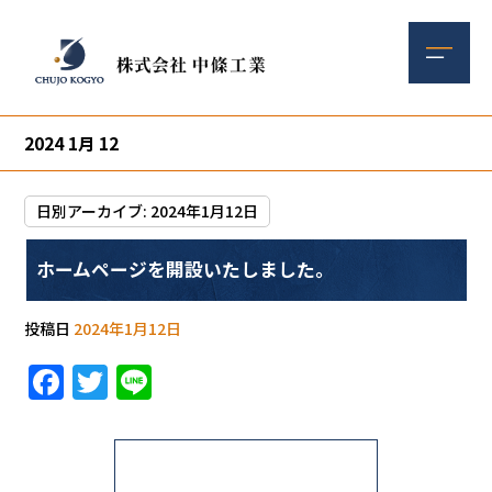
2024 1月 12
日別アーカイブ:
2024年1月12日
ホームページを開設いたしました。
投稿日
2024年1月12日
F
T
Li
a
w
n
c
it
e
e
te